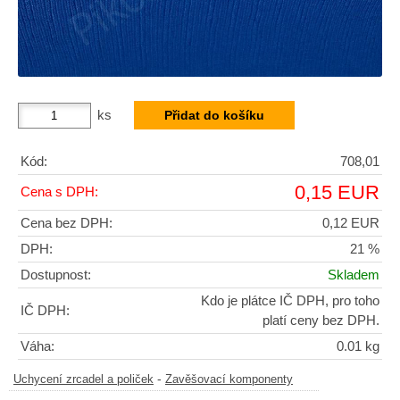
ks
Kód:
708,01
0,15 EUR
Cena s DPH:
Cena bez DPH:
0,12 EUR
DPH:
21 %
Dostupnost:
Skladem
Kdo je plátce IČ DPH, pro toho
IČ DPH:
platí ceny bez DPH.
Váha:
0.01 kg
-
Uchycení zrcadel a poliček
Zavěšovací komponenty