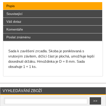
Popis
Související
Váš dotaz
Komentáře
Poslat známénu
Sada k zavěšení zrcadla. Skoba je poniklovaná s
vrutovým závitem, držící část je plochá, umožňuje lepší
dosednutí držáku. Hmoždinka je D = 8 mm. Sada
obsahuje 1 + 1 ks.
VYHLEDÁVÁNÍ ZBOŽÍ