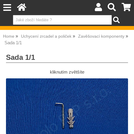
Home
Uchycení zrcadel a poliček
Zavěšovací komponenty
Sada 1/1
Sada 1/1
kliknutím zvětšíte