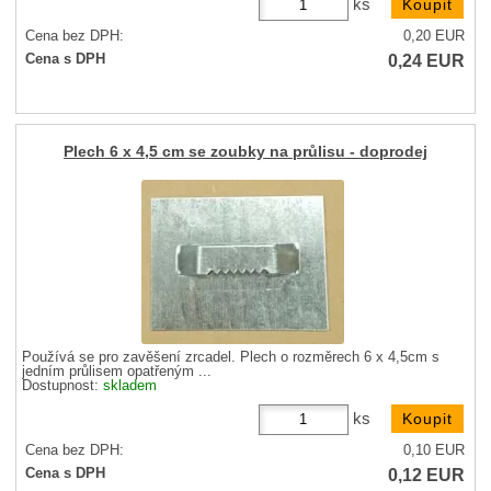
ks
Cena bez DPH:
0,20
EUR
0,24
EUR
Cena s DPH
Plech 6 x 4,5 cm se zoubky na průlisu - doprodej
Používá se pro zavěšení zrcadel. Plech o rozměrech 6 x 4,5cm s
jedním průlisem opatřeným ...
Dostupnost:
skladem
ks
Cena bez DPH:
0,10
EUR
0,12
EUR
Cena s DPH