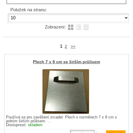
Položek na stranu:
Zobrazení:
1
2
>>
Plech 7 x 8 cm se širším průlisem
Používá se pro zavěšení zrcadel. Plech o rozměrech 7 x 8 cm s
jedním širším průlisem. ...
Dostupnost:
skladem