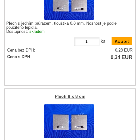
Plech s jedním průrazem, tloušťka 0,8 mm. Nosnost je podle
použitého lepidla.
Dostupnost:
skladem
ks
Cena bez DPH:
0,28
EUR
0,34
EUR
Cena s DPH
Plech 8 x 8 cm