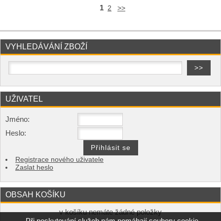
1
2
>>
VYHLEDÁVÁNÍ ZBOŽÍ
UŽIVATEL
Jméno:
Heslo:
Registrace nového uživatele
Zaslat heslo
OBSAH KOŠÍKU
v košíku nemáte žádné položky
Při poskytování služeb nám pomáhají soubory cookie.