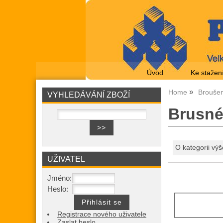
Úvod
Ke stažen
Home
Broušen
VYHLEDÁVÁNÍ ZBOŽÍ
Brusné
O kategorii výš
UŽIVATEL
Jméno:
Heslo:
Registrace nového uživatele
Zaslat heslo