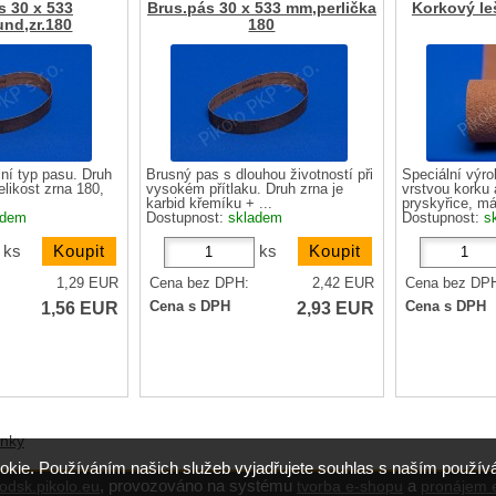
s 30 x 533
Brus.pás 30 x 533 mm,perlička
Korkový leš
nd,zr.180
180
lní typ pasu. Druh
Brusný pas s dlouhou životností při
Speciální výro
elikost zrna 180,
vysokém přítlaku. Druh zrna je
vrstvou korku 
karbid křemíku + ...
pryskyřice, má
adem
Dostupnost:
skladem
Dostupnost:
s
ks
ks
1,29
EUR
Cena bez DPH:
2,42
EUR
Cena bez DP
1,56
EUR
2,93
EUR
Cena s DPH
Cena s DPH
ánky
okie. Používáním našich služeb vyjadřujete souhlas s naším použ
,
provozováno na systému
a
odsk.pikolo.eu
tvorba e-shopu
pronájem 