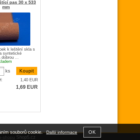
tící pas 30 x 533
mm
bek k leštění skla s
a syntetické
 dobrou ...
kladem
ks
H:
1,40
EUR
1,69
EUR
íváním souborů cookie.
Další informace
Shop5.cz
e-shopu