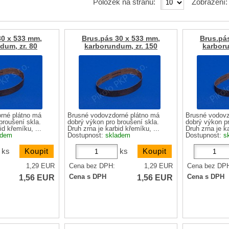
Položek na stranu:
Zobrazení
30 x 533 mm,
Brus.pás 30 x 533 mm,
Brus.pá
dum, zr. 80
karborundum, zr. 150
karboru
rné plátno má
Brusné vodovzdorné plátno má
Brusné vodovz
broušení skla.
dobrý výkon pro broušení skla.
dobrý výkon pr
id křemíku, ...
Druh zrna je karbid křemíku, ...
Druh zrna je ka
adem
Dostupnost:
skladem
Dostupnost:
s
ks
ks
1,29
EUR
Cena bez DPH:
1,29
EUR
Cena bez DP
1,56
EUR
1,56
EUR
Cena s DPH
Cena s DPH