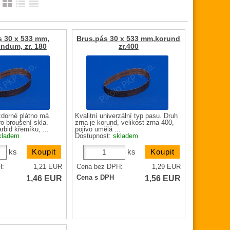
:
s 30 x 533 mm,
Brus.pás 30 x 533 mm,korund
ndum, zr. 180
zr.400
dorné plátno má
Kvalitní univerzální typ pasu. Druh
o broušení skla.
zrna je korund, velikost zrna 400,
rbid křemíku, ...
pojivo umělá ...
kladem
Dostupnost:
skladem
ks
ks
H:
1,21
EUR
Cena bez DPH:
1,29
EUR
1,46
EUR
1,56
EUR
Cena s DPH