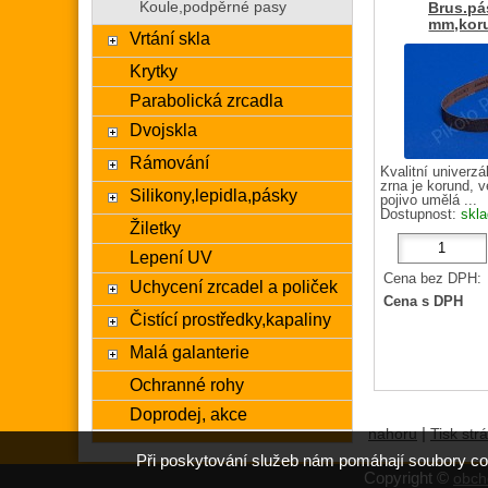
Koule,podpěrné pasy
Brus.pá
mm,koru
Vrtání skla
Krytky
Parabolická zrcadla
Dvojskla
Rámování
Kvalitní univerzá
zrna je korund, v
Silikony,lepidla,pásky
pojivo umělá ...
Dostupnost:
skl
Žiletky
Lepení UV
Cena bez DPH:
Uchycení zrcadel a poliček
Cena s DPH
Čistící prostředky,kapaliny
Malá galanterie
Ochranné rohy
Doprodej, akce
|
nahoru
Tisk str
Při poskytování služeb nám pomáhají soubory co
Copyright ©
obch