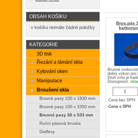
OBSAH KOŠÍKU
Brus.pás 
v košíku nemáte žádné položky
karborun
KATEGORIE
3D tisk
Řezání a lámání skla
Brusné vodovzdo
Kytování oken
dobrý výkon pro 
Druh zrna je karb
Manipulace
Dostupnost:
skl
Broušení skla
Brusné pasy 100 x 1830 mm
Cena bez DPH:
Brusné pasy 100 x 3350 mm
Cena s DPH
Brusné pasy 30 x 533 mm
Ruční pásová bruska
Diaflexy