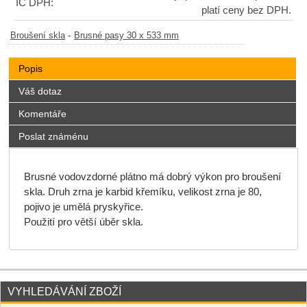
IČ DPH:
platí ceny bez DPH.
-
Broušení skla
Brusné pasy 30 x 533 mm
Popis
Váš dotaz
Komentáře
Poslat známénu
Brusné vodovzdorné plátno má dobrý výkon pro broušení
skla. Druh zrna je karbid křemíku, velikost zrna je 80,
pojivo je umělá pryskyřice.
Použití pro větší úběr skla.
VYHLEDÁVÁNÍ ZBOŽÍ