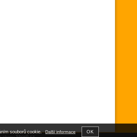
íváním souborů cookie.
Další informace
Shop5.cz
e-shopu