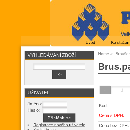
Úvod
Ke stažen
Home
Broušen
VYHLEDÁVÁNÍ ZBOŽÍ
Brus.p
UŽIVATEL
Jméno:
Kód:
Heslo:
Cena s DPH:
Registrace nového uživatele
Cena bez DPH:
Zaslat heslo