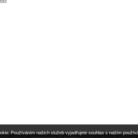
ánky
okie. Používáním našich služeb vyjadřujete souhlas s naším použ
,
provozováno na systému
a
odsk.pikolo.eu
tvorba e-shopu
pronájem 