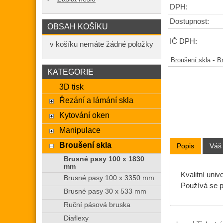
DPH:
Dostupnost:
OBSAH KOŠÍKU
IČ DPH:
v košíku nemáte žádné položky
-
Broušení skla
B
KATEGORIE
3D tisk
Řezání a lámání skla
Kytování oken
Manipulace
Broušení skla
Popis
Váš
Brusné pasy 100 x 1830
mm
Kvalitní univ
Brusné pasy 100 x 3350 mm
Používá se p
Brusné pasy 30 x 533 mm
Ruční pásová bruska
Diaflexy