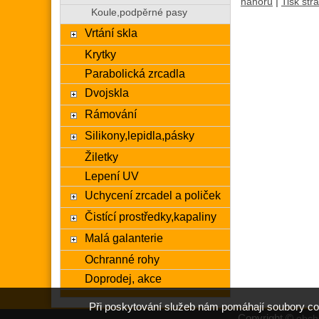
|
nahoru
Tisk str
Koule,podpěrné pasy
Vrtání skla
Krytky
Parabolická zrcadla
Dvojskla
Rámování
Silikony,lepidla,pásky
Žiletky
Lepení UV
Uchycení zrcadel a poliček
Čistící prostředky,kapaliny
Malá galanterie
Ochranné rohy
Doprodej, akce
Při poskytování služeb nám pomáhají soubory co
Copyright ©
obch