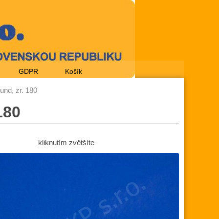
GDPR
Košík
nd, zr. 180
180
kliknutím zvětšíte