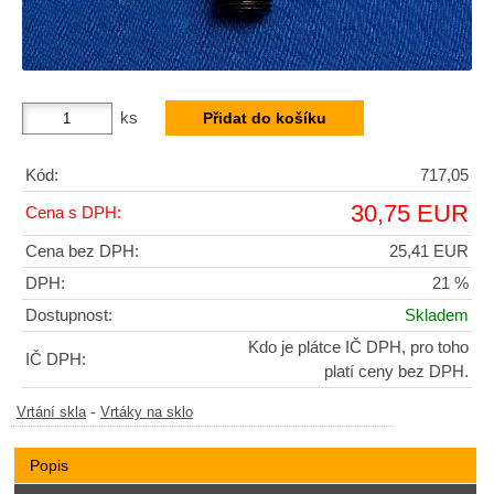
ks
Kód:
717,05
30,75 EUR
Cena s DPH:
Cena bez DPH:
25,41 EUR
DPH:
21 %
Dostupnost:
Skladem
Kdo je plátce IČ DPH, pro toho
IČ DPH:
platí ceny bez DPH.
-
Vrtání skla
Vrtáky na sklo
Popis