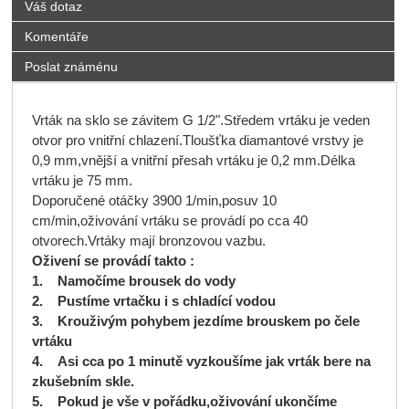
Váš dotaz
Komentáře
Poslat známénu
Vrták na sklo se závitem G 1/2".Středem vrtáku je veden
otvor pro vnitřní chlazení.Tloušťka diamantové vrstvy je
0,9 mm,vnější a vnitřní přesah vrtáku je 0,2 mm.Délka
vrtáku je 75 mm.
Doporučené otáčky 3900 1/min,posuv 10
cm/min,oživování vrtáku se provádí po cca 40
otvorech.Vrtáky mají bronzovou vazbu.
Oživení se provádí takto :
1. Namočíme brousek do vody
2. Pustíme vrtačku i s chladící vodou
3. Krouživým pohybem jezdíme brouskem po čele
vrtáku
4. Asi cca po 1 minutě vyzkoušíme jak vrták bere na
zkušebním skle.
5. Pokud je vše v pořádku,oživování ukončíme