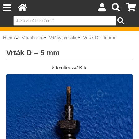
Vrták D = 5 mm
Home
Vrtání skla
Vrtáky na sklo
Vrták D = 5 mm
kliknutím zvětšíte