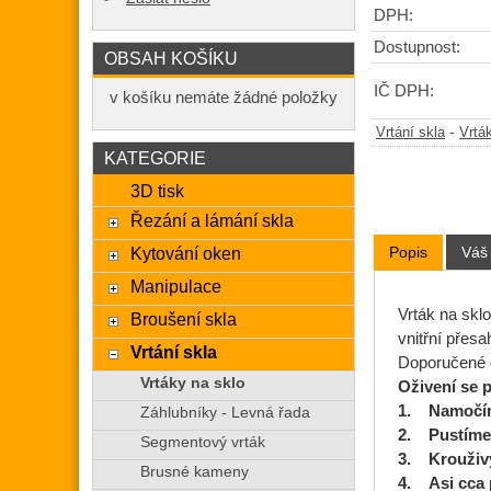
DPH:
Dostupnost:
OBSAH KOŠÍKU
IČ DPH:
v košíku nemáte žádné položky
-
Vrtání skla
Vrtá
KATEGORIE
3D tisk
Řezání a lámání skla
Popis
Váš
Kytování oken
Manipulace
Vrták na skl
Broušení skla
vnitřní přes
Vrtání skla
Doporučené o
Vrtáky na sklo
Oživení se p
1. Namočím
Záhlubníky - Levná řada
2. Pustíme 
Segmentový vrták
3. Krouživ
Brusné kameny
4. Asi cca 