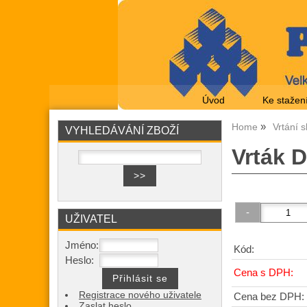
Úvod
Ke stažen
Home
Vrtání s
VYHLEDÁVÁNÍ ZBOŽÍ
Vrták 
UŽIVATEL
Jméno:
Kód:
Heslo:
Cena s DPH:
Registrace nového uživatele
Cena bez DPH:
Zaslat heslo