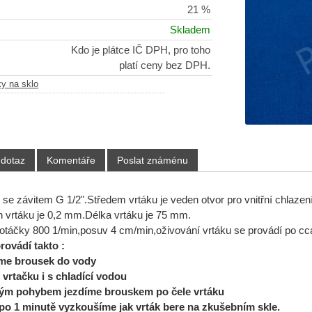
21 %
Skladem
Kdo je plátce IČ DPH, pro toho
platí ceny bez DPH.
ky na sklo
 dotaz
Komentáře
Poslat známénu
o se závitem G 1/2".Středem vrtáku je veden otvor pro vnitřní chlaze
ah vrtáku je 0,2 mm.Délka vrtáku je 75 mm.
táčky 800 1/min,posuv 4 cm/min,oživování vrtáku se provádí po cc
rovádí takto :
e brousek do vody
vrtačku i s chladící vodou
ým pohybem jezdíme brouskem po čele vrtáku
po 1 minutě vyzkoušíme jak vrták bere na zkušebním skle.