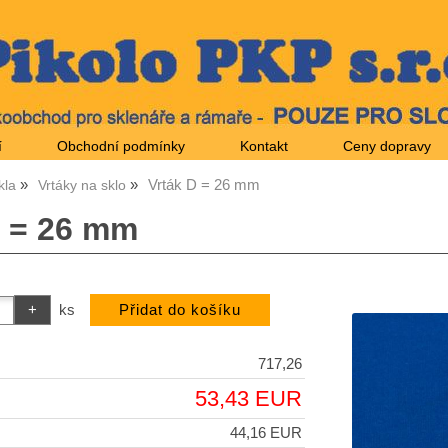
í
Obchodní podmínky
Kontakt
Ceny dopravy
Vrták D = 26 mm
kla
Vrtáky na sklo
D = 26 mm
ks
717,26
53,43 EUR
44,16 EUR