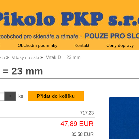
í
Obchodní podmínky
Kontakt
Ceny dopravy
Vrták D = 23 mm
kla
Vrtáky na sklo
D = 23 mm
ks
717,23
47,89 EUR
39,58 EUR