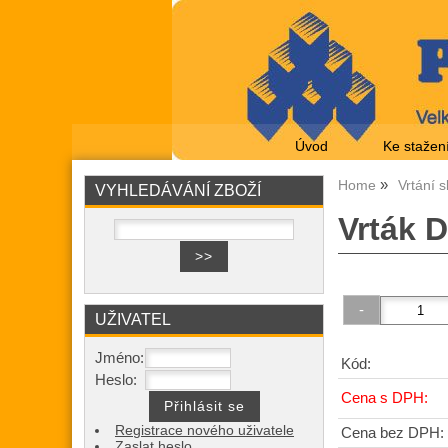
Úvod
Ke stažen
Home
Vrtání s
VYHLEDÁVÁNÍ ZBOŽÍ
Vrták 
UŽIVATEL
Jméno:
Kód:
Heslo:
Cena s DPH:
Registrace nového uživatele
Cena bez DPH:
Zaslat heslo