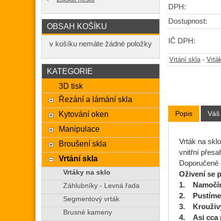
DPH:
Dostupnost:
OBSAH KOŠÍKU
IČ DPH:
v košíku nemáte žádné položky
-
Vrtání skla
Vrtá
KATEGORIE
3D tisk
Řezání a lámání skla
Popis
Váš
Kytování oken
Manipulace
Vrták na skl
Broušení skla
vnitřní přes
Vrtání skla
Doporučené o
Vrtáky na sklo
Oživení se p
1. Namočím
Záhlubníky - Levná řada
2. Pustíme 
Segmentový vrták
3. Krouživ
Brusné kameny
4. Asi cca 