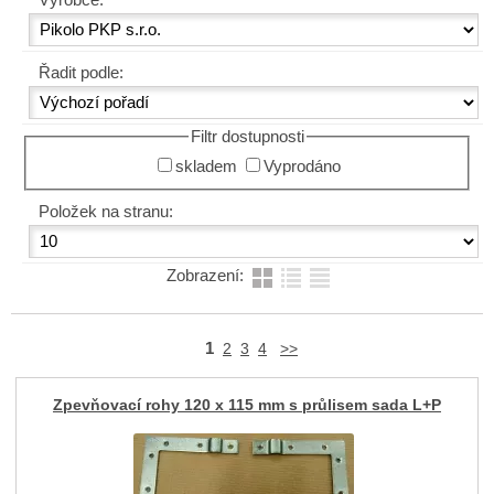
Řadit podle:
Filtr dostupnosti
skladem
Vyprodáno
Položek na stranu:
Zobrazení:
1
2
3
4
>>
Zpevňovací rohy 120 x 115 mm s průlisem sada L+P