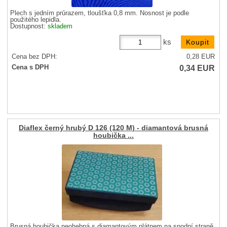
Plech s jedním průrazem, tloušťka 0,8 mm. Nosnost je podle
použitého lepidla.
Dostupnost:
skladem
ks
Cena bez DPH:
0,28
EUR
0,34
EUR
Cena s DPH
Diaflex černý hrubý D 126 (120 M) - diamantová brusná
houbička ...
Brusná houbička neohebná s diamantovým plátnem na spodní straně