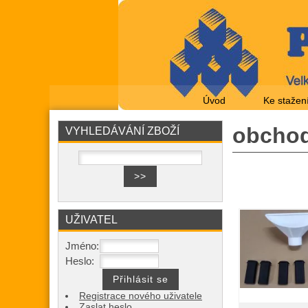
Úvod
Ke stažen
obchod
VYHLEDÁVÁNÍ ZBOŽÍ
UŽIVATEL
Jméno:
Heslo:
Registrace nového uživatele
Zaslat heslo