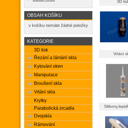
3D tis
OBSAH KOŠÍKU
v košíku nemáte žádné položky
KATEGORIE
3D tisk
Vrtání s
Řezání a lámání skla
Kytování oken
Manipulace
Broušení skla
Vrtání skla
Krytky
Silikony,lepi
Parabolická zrcadla
Dvojskla
Rámování