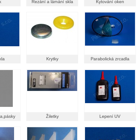
k
Řezání a lámání skla
Kytování oken
kla
Krytky
Parabolická zrcadla
dla,pásky
Žiletky
Lepení UV