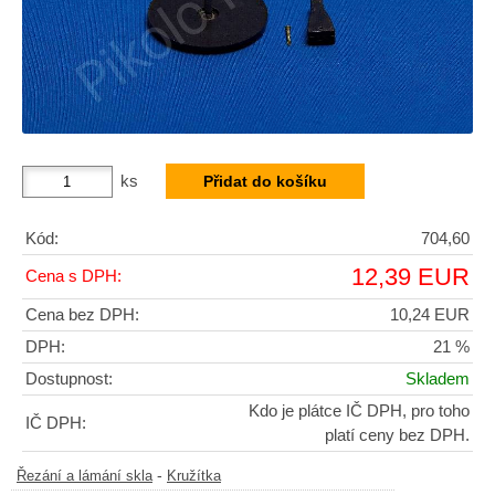
ks
Kód:
704,60
12,39 EUR
Cena s DPH:
Cena bez DPH:
10,24 EUR
DPH:
21 %
Dostupnost:
Skladem
Kdo je plátce IČ DPH, pro toho
IČ DPH:
platí ceny bez DPH.
-
Řezání a lámání skla
Kružítka