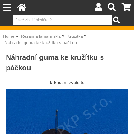
Home
Řezání a lámání skla
Kružítka
Náhradní guma ke kružítku s páčkou
Náhradní guma ke kružítku s
páčkou
kliknutím zvětšíte