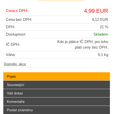
4,99 EUR
Cena s DPH:
Cena bez DPH:
4,12 EUR
DPH:
21 %
Dostupnost:
Skladem
Kdo je plátce IČ DPH, pro toho
IČ DPH:
platí ceny bez DPH.
Váha:
0.1 kg
Doprodej, akce
Popis
Související
Váš dotaz
Komentáře
Poslat známénu