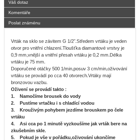
Váš dotaz
Komentáře
Poslat známénu
Vrták na sklo se závitem G 1/2".Středem vrtáku je veden
otvor pro vnitřní chlazení.Tloušťka diamantové vrstvy je
0,9 mm,vnější a vnitřní přesah vrtáku je 0,2 mm.Délka
vrtáku je 75 mm.
Doporučené otáčky 500 1/min,posuv 3 cm/min,oživování
vrtáku se provádí po cca 40 otvorech.Vrtáky mají
bronzovou vazbu.
Oživení se provádí takto :
1. Namočíme brousek do vody
2. Pustíme vrtačku i s chladící vodou
3. Krouživým pohybem jezdíme brouskem po čele
vrtáku
4. Asi cca po 1 minutě vyzkoušíme jak vrták bere na
zkušebním skle.
5. Pokud je vše v pořádku,oživování ukončíme