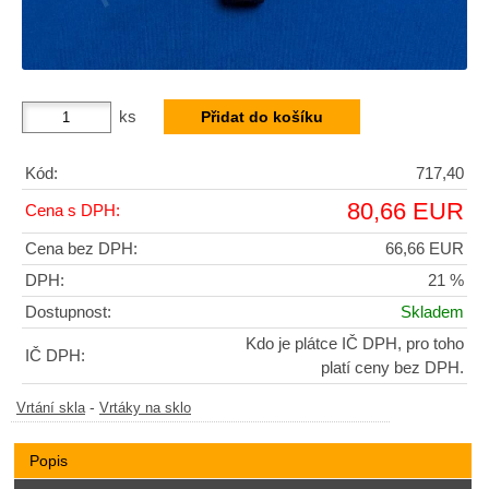
ks
Kód:
717,40
80,66 EUR
Cena s DPH:
Cena bez DPH:
66,66 EUR
DPH:
21 %
Dostupnost:
Skladem
Kdo je plátce IČ DPH, pro toho
IČ DPH:
platí ceny bez DPH.
-
Vrtání skla
Vrtáky na sklo
Popis