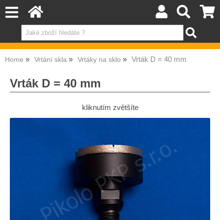
Vrták D = 40 mm
Home
Vrtání skla
Vrtáky na sklo
Vrták D = 40 mm
kliknutím zvětšíte